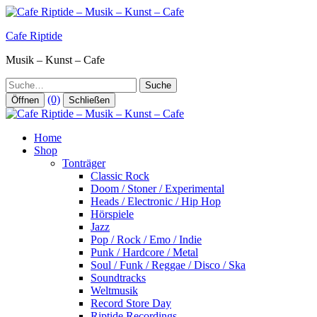
Zum
Inhalt
Cafe Riptide
springen
Musik – Kunst – Cafe
Suche
(0)
Öffnen
Schließen
Home
Shop
Tonträger
Classic Rock
Doom / Stoner / Experimental
Heads / Electronic / Hip Hop
Hörspiele
Jazz
Pop / Rock / Emo / Indie
Punk / Hardcore / Metal
Soul / Funk / Reggae / Disco / Ska
Soundtracks
Weltmusik
Record Store Day
Riptide Recordings