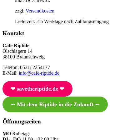
inkl. 19 % MwSt.
zzgl.
Versandkosten
Lieferzeit:
2-5 Werktage nach Zahlungseingang
Kontakt
Cafe Riptide
Ölschlägern 14
38100 Braunschweig
Telefon: 0531/ 2254177
E-Mail:
info@cafe-riptide.de
❤︎
savetheriptide.de
❤︎
➸
Mit dem Riptide in die Zukunft
➸
Öffnungszeiten
MO
Ruhetag
DI – DO
11.00 – 22.00 Uhr