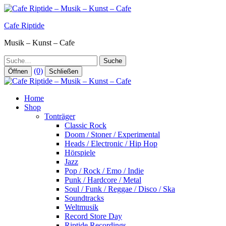
Zum
Inhalt
Cafe Riptide
springen
Musik – Kunst – Cafe
Suche
(0)
Öffnen
Schließen
Home
Shop
Tonträger
Classic Rock
Doom / Stoner / Experimental
Heads / Electronic / Hip Hop
Hörspiele
Jazz
Pop / Rock / Emo / Indie
Punk / Hardcore / Metal
Soul / Funk / Reggae / Disco / Ska
Soundtracks
Weltmusik
Record Store Day
Riptide Recordings