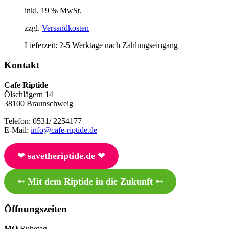
inkl. 19 % MwSt.
zzgl.
Versandkosten
Lieferzeit:
2-5 Werktage nach Zahlungseingang
Kontakt
Cafe Riptide
Ölschlägern 14
38100 Braunschweig
Telefon: 0531/ 2254177
E-Mail:
info@cafe-riptide.de
❤︎
savetheriptide.de
❤︎
➸
Mit dem Riptide in die Zukunft
➸
Öffnungszeiten
MO
Ruhetag