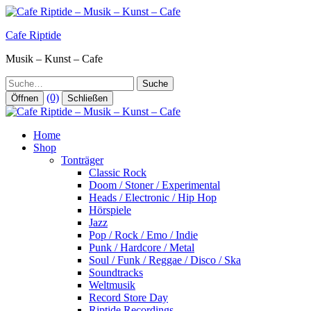
Zum
Inhalt
Cafe Riptide
springen
Musik – Kunst – Cafe
Suche
(0)
Öffnen
Schließen
Home
Shop
Tonträger
Classic Rock
Doom / Stoner / Experimental
Heads / Electronic / Hip Hop
Hörspiele
Jazz
Pop / Rock / Emo / Indie
Punk / Hardcore / Metal
Soul / Funk / Reggae / Disco / Ska
Soundtracks
Weltmusik
Record Store Day
Riptide Recordings