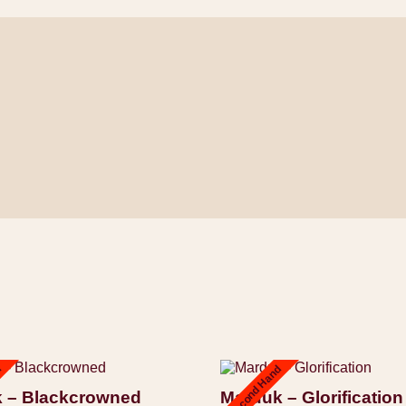
d
Second Hand
 – Blackcrowned
Marduk – Glorification