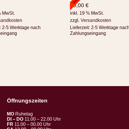
50,00
€
% MwSt.
inkl. 19 % MwSt.
sandkosten
zzgl.
Versandkosten
:
2-5 Werktage nach
Lieferzeit:
2-5 Werktage nac
seingang
Zahlungseingang
Öffnungszeiten
MO
Ruhetag
DI – DO
11.00 – 22.00 Uhr
FR
11.00 – 00.00 Uhr