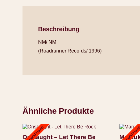
Beschreibung
NM/ NM
(Roadrunner Records/ 1996)
Ähnliche Produkte
Second Hand
Second Han
Onslaught – Let There Be
Marduk