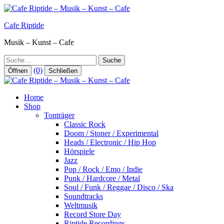
Zum
Inhalt
Cafe Riptide
springen
Musik – Kunst – Cafe
Suche
(0)
Öffnen
Schließen
Home
Shop
Tonträger
Classic Rock
Doom / Stoner / Experimental
Heads / Electronic / Hip Hop
Hörspiele
Jazz
Pop / Rock / Emo / Indie
Punk / Hardcore / Metal
Soul / Funk / Reggae / Disco / Ska
Soundtracks
Weltmusik
Record Store Day
Riptide Recordings