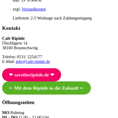
inkl. 19 % MwSt.
zzgl.
Versandkosten
Lieferzeit:
2-5 Werktage nach Zahlungseingang
Kontakt
Cafe Riptide
Ölschlägern 14
38100 Braunschweig
Telefon: 0531/ 2254177
E-Mail:
info@cafe-riptide.de
❤︎
savetheriptide.de
❤︎
➸
Mit dem Riptide in die Zukunft
➸
Öffnungszeiten
MO
Ruhetag
DI – DO
11.00 – 22.00 Uhr