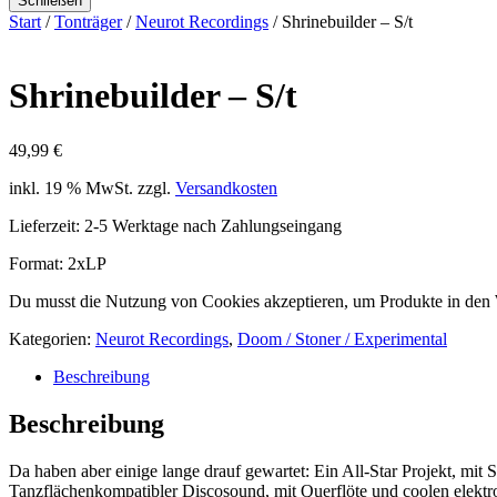
Schließen
Start
/
Tonträger
/
Neurot Recordings
/ Shrinebuilder – S/t
Shrinebuilder – S/t
49,99
€
inkl. 19 % MwSt.
zzgl.
Versandkosten
Lieferzeit:
2-5 Werktage nach Zahlungseingang
Format: 2xLP
Du musst die Nutzung von Cookies akzeptieren, um Produkte in den
Kategorien:
Neurot Recordings
,
Doom / Stoner / Experimental
Beschreibung
Beschreibung
Da haben aber einige lange drauf gewartet: Ein All-Star Projek
Tanzflächenkompatibler Discosound, mit Querflöte und coolen elektron