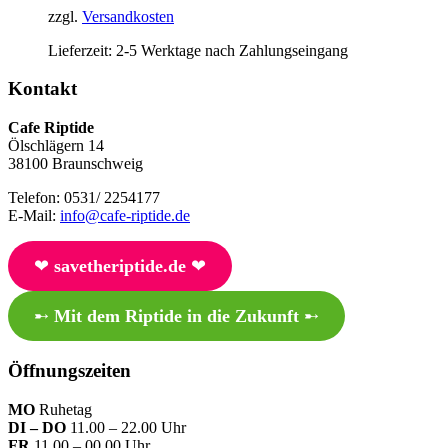
zzgl.
Versandkosten
Lieferzeit:
2-5 Werktage nach Zahlungseingang
Kontakt
Cafe Riptide
Ölschlägern 14
38100 Braunschweig
Telefon: 0531/ 2254177
E-Mail:
info@cafe-riptide.de
❤︎
savetheriptide.de
❤︎
➸
Mit dem Riptide in die Zukunft
➸
Öffnungszeiten
MO
Ruhetag
DI – DO
11.00 – 22.00 Uhr
FR
11.00 – 00.00 Uhr