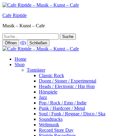
Zum
Inhalt
Cafe Riptide
springen
Musik – Kunst – Cafe
Suche
(0)
Öffnen
Schließen
Home
Shop
Tonträger
Classic Rock
Doom / Stoner / Experimental
Heads / Electronic / Hip Hop
Hörspiele
Jazz
Pop / Rock / Emo / Indie
Punk / Hardcore / Metal
Soul / Funk / Reggae / Disco / Ska
Soundtracks
Weltmusik
Record Store Day
Riptide Recordings