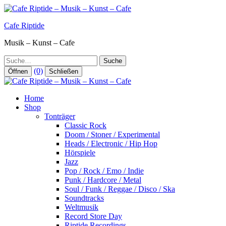
Zum
Inhalt
Cafe Riptide
springen
Musik – Kunst – Cafe
Suche
(0)
Öffnen
Schließen
Home
Shop
Tonträger
Classic Rock
Doom / Stoner / Experimental
Heads / Electronic / Hip Hop
Hörspiele
Jazz
Pop / Rock / Emo / Indie
Punk / Hardcore / Metal
Soul / Funk / Reggae / Disco / Ska
Soundtracks
Weltmusik
Record Store Day
Riptide Recordings