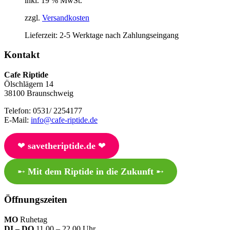
inkl. 19 % MwSt.
zzgl.
Versandkosten
Lieferzeit:
2-5 Werktage nach Zahlungseingang
Kontakt
Cafe Riptide
Ölschlägern 14
38100 Braunschweig
Telefon: 0531/ 2254177
E-Mail:
info@cafe-riptide.de
❤︎
savetheriptide.de
❤︎
➸
Mit dem Riptide in die Zukunft
➸
Öffnungszeiten
MO
Ruhetag
DI – DO
11.00 – 22.00 Uhr