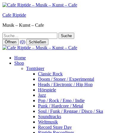
Zum
Inhalt
Cafe Riptide
springen
Musik – Kunst – Cafe
Suche
(0)
Öffnen
Schließen
Home
Shop
Tonträger
Classic Rock
Doom / Stoner / Experimental
Heads / Electronic / Hip Hop
Hörspiele
Jazz
Pop / Rock / Emo / Indie
Punk / Hardcore / Metal
Soul / Funk / Reggae / Disco / Ska
Soundtracks
Weltmusik
Record Store Day
Riptide Recordings