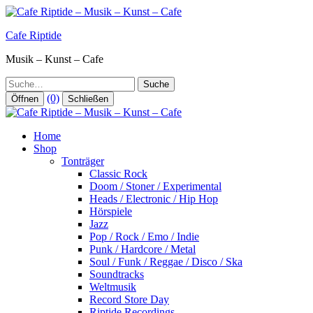
Zum
Inhalt
Cafe Riptide
springen
Musik – Kunst – Cafe
Suche
(0)
Öffnen
Schließen
Home
Shop
Tonträger
Classic Rock
Doom / Stoner / Experimental
Heads / Electronic / Hip Hop
Hörspiele
Jazz
Pop / Rock / Emo / Indie
Punk / Hardcore / Metal
Soul / Funk / Reggae / Disco / Ska
Soundtracks
Weltmusik
Record Store Day
Riptide Recordings