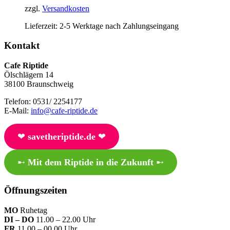
zzgl.
Versandkosten
Lieferzeit:
2-5 Werktage nach Zahlungseingang
Kontakt
Cafe Riptide
Ölschlägern 14
38100 Braunschweig
Telefon: 0531/ 2254177
E-Mail:
info@cafe-riptide.de
❤︎
savetheriptide.de
❤︎
➸
Mit dem Riptide in die Zukunft
➸
Öffnungszeiten
MO
Ruhetag
DI – DO
11.00 – 22.00 Uhr
FR
11.00 – 00.00 Uhr