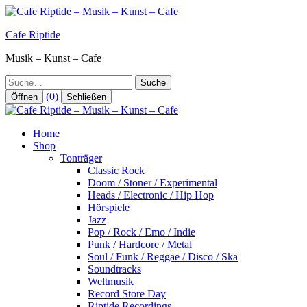
Zum
Inhalt
Cafe Riptide
springen
Musik – Kunst – Cafe
Suche
(0)
Öffnen
Schließen
Home
Shop
Tonträger
Classic Rock
Doom / Stoner / Experimental
Heads / Electronic / Hip Hop
Hörspiele
Jazz
Pop / Rock / Emo / Indie
Punk / Hardcore / Metal
Soul / Funk / Reggae / Disco / Ska
Soundtracks
Weltmusik
Record Store Day
Riptide Recordings