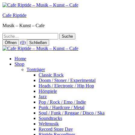
Zum
Inhalt
Cafe Riptide
springen
Musik – Kunst – Cafe
Suche
(0)
Öffnen
Schließen
Home
Shop
Tonträger
Classic Rock
Doom / Stoner / Experimental
Heads / Electronic / Hip Hop
Hörspiele
Jazz
Pop / Rock / Emo / Indie
Punk / Hardcore / Metal
Soul / Funk / Reggae / Disco / Ska
Soundtracks
Weltmusik
Record Store Day
Riptide Recordings