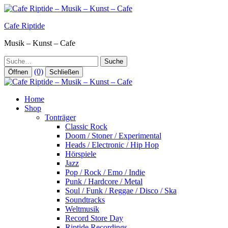
Zum
Inhalt
Cafe Riptide
springen
Musik – Kunst – Cafe
Suche
(0)
Öffnen
Schließen
Home
Shop
Tonträger
Classic Rock
Doom / Stoner / Experimental
Heads / Electronic / Hip Hop
Hörspiele
Jazz
Pop / Rock / Emo / Indie
Punk / Hardcore / Metal
Soul / Funk / Reggae / Disco / Ska
Soundtracks
Weltmusik
Record Store Day
Riptide Recordings