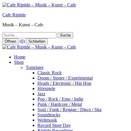
Zum
Inhalt
Cafe Riptide
springen
Musik – Kunst – Cafe
Suche
(0)
Öffnen
Schließen
Home
Shop
Tonträger
Classic Rock
Doom / Stoner / Experimental
Heads / Electronic / Hip Hop
Hörspiele
Jazz
Pop / Rock / Emo / Indie
Punk / Hardcore / Metal
Soul / Funk / Reggae / Disco / Ska
Soundtracks
Weltmusik
Record Store Day
Riptide Recordings