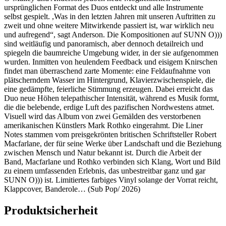
ursprünglichen Format des Duos entdeckt und alle Instrumente
selbst gespielt. ,Was in den letzten Jahren mit unseren Auftritten zu
zweit und ohne weitere Mitwirkende passiert ist, war wirklich neu
und aufregend“, sagt Anderson. Die Kompositionen auf SUNN O)))
sind weitläufig und panoramisch, aber dennoch detailreich und
spiegeln die baumreiche Umgebung wider, in der sie aufgenommen
wurden. Inmitten von heulendem Feedback und eisigem Knirschen
findet man überraschend zarte Momente: eine Feldaufnahme von
plätscherndem Wasser im Hintergrund, Klavierzwischenspiele, die
eine gedämpfte, feierliche Stimmung erzeugen. Dabei erreicht das
Duo neue Höhen telepathischer Intensität, während es Musik formt,
die die belebende, erdige Luft des pazifischen Nordwestens atmet.
Visuell wird das Album von zwei Gemälden des verstorbenen
amerikanischen Künstlers Mark Rothko eingerahmt. Die Liner
Notes stammen vom preisgekrönten britischen Schriftsteller Robert
Macfarlane, der für seine Werke über Landschaft und die Beziehung
zwischen Mensch und Natur bekannt ist. Durch die Arbeit der
Band, Macfarlane und Rothko verbinden sich Klang, Wort und Bild
zu einem umfassenden Erlebnis, das unbestreitbar ganz und gar
SUNN O))) ist. Limitiertes farbiges Vinyl solange der Vorrat reicht,
Klappcover, Banderole… (Sub Pop/ 2026)
Produktsicherheit