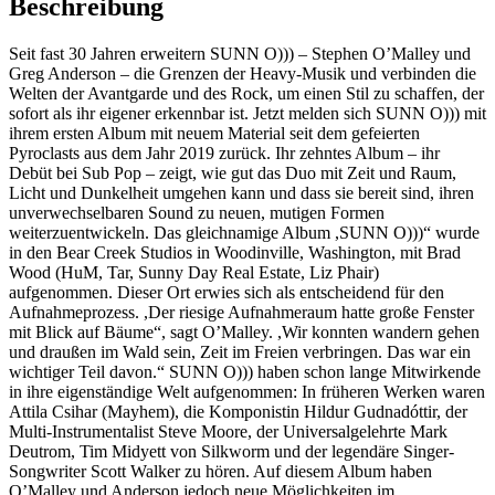
Beschreibung
Seit fast 30 Jahren erweitern SUNN O))) – Stephen O’Malley und
Greg Anderson – die Grenzen der Heavy-Musik und verbinden die
Welten der Avantgarde und des Rock, um einen Stil zu schaffen, der
sofort als ihr eigener erkennbar ist. Jetzt melden sich SUNN O))) mit
ihrem ersten Album mit neuem Material seit dem gefeierten
Pyroclasts aus dem Jahr 2019 zurück. Ihr zehntes Album – ihr
Debüt bei Sub Pop – zeigt, wie gut das Duo mit Zeit und Raum,
Licht und Dunkelheit umgehen kann und dass sie bereit sind, ihren
unverwechselbaren Sound zu neuen, mutigen Formen
weiterzuentwickeln. Das gleichnamige Album ,SUNN O)))“ wurde
in den Bear Creek Studios in Woodinville, Washington, mit Brad
Wood (HuM, Tar, Sunny Day Real Estate, Liz Phair)
aufgenommen. Dieser Ort erwies sich als entscheidend für den
Aufnahmeprozess. ,Der riesige Aufnahmeraum hatte große Fenster
mit Blick auf Bäume“, sagt O’Malley. ,Wir konnten wandern gehen
und draußen im Wald sein, Zeit im Freien verbringen. Das war ein
wichtiger Teil davon.“ SUNN O))) haben schon lange Mitwirkende
in ihre eigenständige Welt aufgenommen: In früheren Werken waren
Attila Csihar (Mayhem), die Komponistin Hildur Gudnadóttir, der
Multi-Instrumentalist Steve Moore, der Universalgelehrte Mark
Deutrom, Tim Midyett von Silkworm und der legendäre Singer-
Songwriter Scott Walker zu hören. Auf diesem Album haben
O’Malley und Anderson jedoch neue Möglichkeiten im