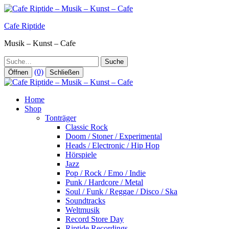
Zum
Inhalt
Cafe Riptide
springen
Musik – Kunst – Cafe
Suche
(0)
Öffnen
Schließen
Home
Shop
Tonträger
Classic Rock
Doom / Stoner / Experimental
Heads / Electronic / Hip Hop
Hörspiele
Jazz
Pop / Rock / Emo / Indie
Punk / Hardcore / Metal
Soul / Funk / Reggae / Disco / Ska
Soundtracks
Weltmusik
Record Store Day
Riptide Recordings