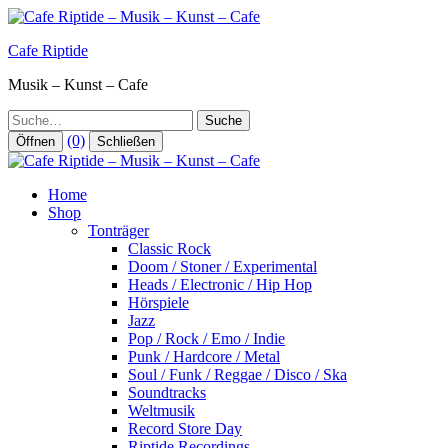
Zum
Inhalt
Cafe Riptide
springen
Musik – Kunst – Cafe
Suche
(0)
Öffnen
Schließen
Home
Shop
Tonträger
Classic Rock
Doom / Stoner / Experimental
Heads / Electronic / Hip Hop
Hörspiele
Jazz
Pop / Rock / Emo / Indie
Punk / Hardcore / Metal
Soul / Funk / Reggae / Disco / Ska
Soundtracks
Weltmusik
Record Store Day
Riptide Recordings