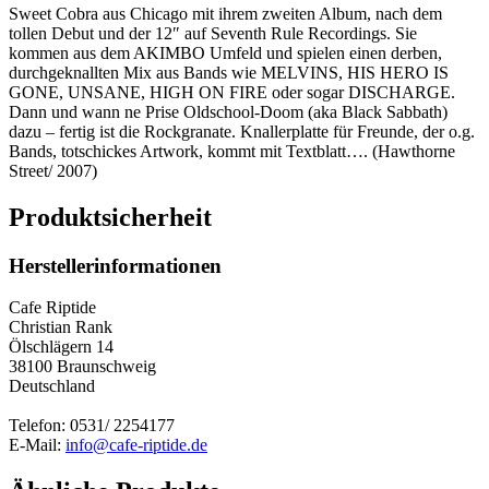
Sweet Cobra aus Chicago mit ihrem zweiten Album, nach dem
tollen Debut und der 12″ auf Seventh Rule Recordings. Sie
kommen aus dem AKIMBO Umfeld und spielen einen derben,
durchgeknallten Mix aus Bands wie MELVINS, HIS HERO IS
GONE, UNSANE, HIGH ON FIRE oder sogar DISCHARGE.
Dann und wann ne Prise Oldschool-Doom (aka Black Sabbath)
dazu – fertig ist die Rockgranate. Knallerplatte für Freunde, der o.g.
Bands, totschickes Artwork, kommt mit Textblatt…. (Hawthorne
Street/ 2007)
Produktsicherheit
Herstellerinformationen
Cafe Riptide
Christian Rank
Ölschlägern 14
38100 Braunschweig
Deutschland
Telefon: 0531/ 2254177
E-Mail:
info@cafe-riptide.de