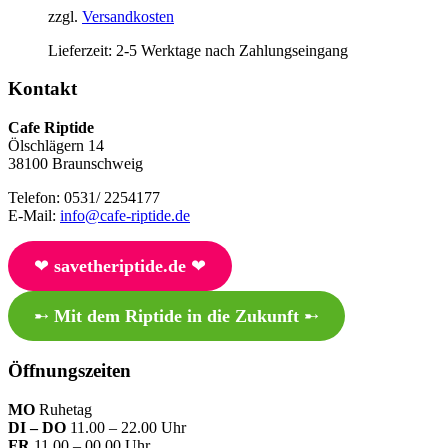
zzgl.
Versandkosten
Lieferzeit:
2-5 Werktage nach Zahlungseingang
Kontakt
Cafe Riptide
Ölschlägern 14
38100 Braunschweig
Telefon: 0531/ 2254177
E-Mail:
info@cafe-riptide.de
❤︎
savetheriptide.de
❤︎
➸
Mit dem Riptide in die Zukunft
➸
Öffnungszeiten
MO
Ruhetag
DI – DO
11.00 – 22.00 Uhr
FR
11.00 – 00.00 Uhr