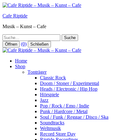
Zum
Inhalt
Cafe Riptide
springen
Musik – Kunst – Cafe
Suche
(0)
Öffnen
Schließen
Home
Shop
Tonträger
Classic Rock
Doom / Stoner / Experimental
Heads / Electronic / Hip Hop
Hörspiele
Jazz
Pop / Rock / Emo / Indie
Punk / Hardcore / Metal
Soul / Funk / Reggae / Disco / Ska
Soundtracks
Weltmusik
Record Store Day
Riptide Recordings