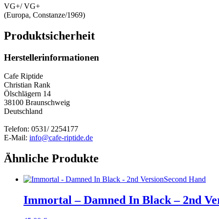
VG+/ VG+
(Europa, Constanze/1969)
Produktsicherheit
Herstellerinformationen
Cafe Riptide
Christian Rank
Ölschlägern 14
38100 Braunschweig
Deutschland
Telefon: 0531/ 2254177
E-Mail:
info@cafe-riptide.de
Ähnliche Produkte
Second Hand
Immortal – Damned In Black – 2nd Ve