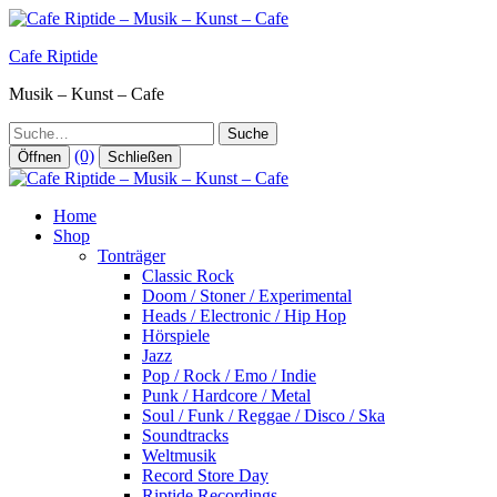
Zum
Inhalt
Cafe Riptide
springen
Musik – Kunst – Cafe
Suche
(0)
Öffnen
Schließen
Home
Shop
Tonträger
Classic Rock
Doom / Stoner / Experimental
Heads / Electronic / Hip Hop
Hörspiele
Jazz
Pop / Rock / Emo / Indie
Punk / Hardcore / Metal
Soul / Funk / Reggae / Disco / Ska
Soundtracks
Weltmusik
Record Store Day
Riptide Recordings