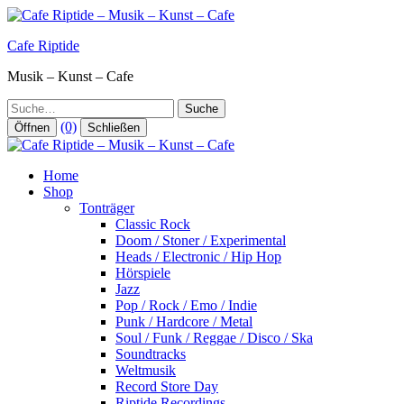
Zum
Inhalt
Cafe Riptide
springen
Musik – Kunst – Cafe
Suche
(0)
Öffnen
Schließen
Home
Shop
Tonträger
Classic Rock
Doom / Stoner / Experimental
Heads / Electronic / Hip Hop
Hörspiele
Jazz
Pop / Rock / Emo / Indie
Punk / Hardcore / Metal
Soul / Funk / Reggae / Disco / Ska
Soundtracks
Weltmusik
Record Store Day
Riptide Recordings