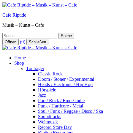
Zum
Inhalt
Cafe Riptide
springen
Musik – Kunst – Cafe
Suche
(0)
Öffnen
Schließen
Home
Shop
Tonträger
Classic Rock
Doom / Stoner / Experimental
Heads / Electronic / Hip Hop
Hörspiele
Jazz
Pop / Rock / Emo / Indie
Punk / Hardcore / Metal
Soul / Funk / Reggae / Disco / Ska
Soundtracks
Weltmusik
Record Store Day
Riptide Recordings