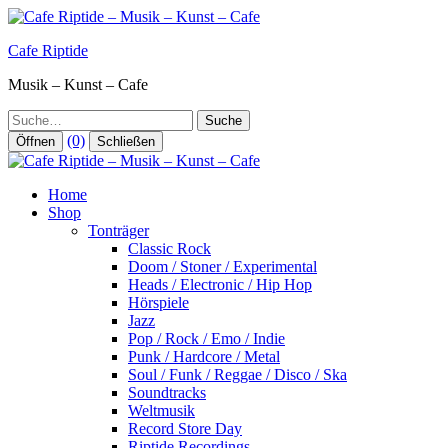
Zum
Inhalt
Cafe Riptide
springen
Musik – Kunst – Cafe
Suche
(0)
Öffnen
Schließen
Home
Shop
Tonträger
Classic Rock
Doom / Stoner / Experimental
Heads / Electronic / Hip Hop
Hörspiele
Jazz
Pop / Rock / Emo / Indie
Punk / Hardcore / Metal
Soul / Funk / Reggae / Disco / Ska
Soundtracks
Weltmusik
Record Store Day
Riptide Recordings