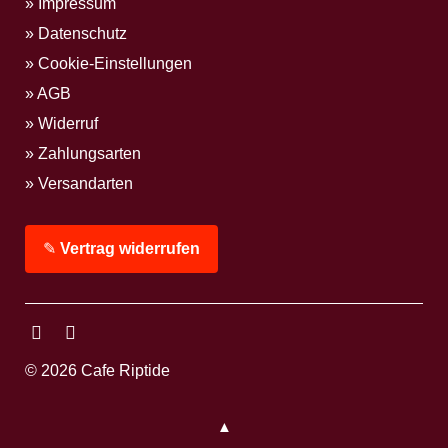
Impressum
Datenschutz
Cookie-Einstellungen
AGB
Widerruf
Zahlungsarten
Versandarten
✎
Vertrag widerrufen
Facebook
Instagram
© 2026 Cafe Riptide