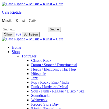
Zum
Inhalt
Cafe Riptide
springen
Musik – Kunst – Cafe
Suche
(0)
Öffnen
Schließen
Home
Shop
Tonträger
Classic Rock
Doom / Stoner / Experimental
Heads / Electronic / Hip Hop
Hörspiele
Jazz
Pop / Rock / Emo / Indie
Punk / Hardcore / Metal
Soul / Funk / Reggae / Disco / Ska
Soundtracks
Weltmusik
Record Store Day
Riptide Recordings