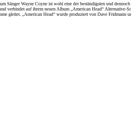
m Sänger Wayne Coyne ist wohl eine der beständigsten und dennoch un
Band verbindet auf ihrem neuen Album „American Head“ Alternative-S
me gleitet. „American Head“ wurde produziert von Dave Fridmann und