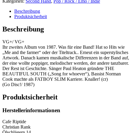
Kategorien:
Second Hand
,
Pop / Rock / Emo / Indie
Beschreibung
Produktsicherheit
Beschreibung
VG+/ VG+
Ihr zweites Album von 1987. Was für eine Band! Hat so Hits wie
„Me and the farmer“ oder der Titeltrack.. Erneut ein superstylisches
Artwork. Danach kamen musikalische Differenzen in der Band auf,
der eine wollte poppiger, melodischer werden, der andere tanzbarer.
Der Rest ist Geschichte. Sänger Paul Heaton gründete THE
BEAUTIFUL SOUTH („Song for whoever“), Bassist Norman
Cook machte als FATBOY SLIM Karriere. Knaller! (cr)
(Go Disc!/ 1987)
Produktsicherheit
Herstellerinformationen
Cafe Riptide
Christian Rank
Ölschlägern 14