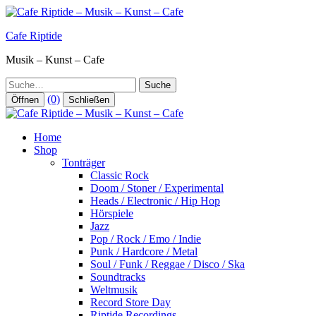
Zum
Inhalt
Cafe Riptide
springen
Musik – Kunst – Cafe
Suche
(0)
Öffnen
Schließen
Home
Shop
Tonträger
Classic Rock
Doom / Stoner / Experimental
Heads / Electronic / Hip Hop
Hörspiele
Jazz
Pop / Rock / Emo / Indie
Punk / Hardcore / Metal
Soul / Funk / Reggae / Disco / Ska
Soundtracks
Weltmusik
Record Store Day
Riptide Recordings