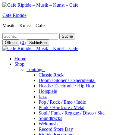
Zum
Inhalt
Cafe Riptide
springen
Musik – Kunst – Cafe
Suche
(0)
Öffnen
Schließen
Home
Shop
Tonträger
Classic Rock
Doom / Stoner / Experimental
Heads / Electronic / Hip Hop
Hörspiele
Jazz
Pop / Rock / Emo / Indie
Punk / Hardcore / Metal
Soul / Funk / Reggae / Disco / Ska
Soundtracks
Weltmusik
Record Store Day
Riptide Recordings