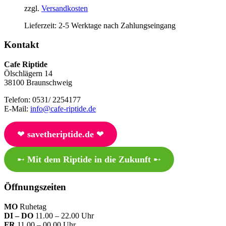
zzgl.
Versandkosten
Lieferzeit:
2-5 Werktage nach Zahlungseingang
Kontakt
Cafe Riptide
Ölschlägern 14
38100 Braunschweig
Telefon: 0531/ 2254177
E-Mail:
info@cafe-riptide.de
❤︎
savetheriptide.de
❤︎
➸
Mit dem Riptide in die Zukunft
➸
Öffnungszeiten
MO
Ruhetag
DI – DO
11.00 – 22.00 Uhr
FR
11.00 – 00.00 Uhr