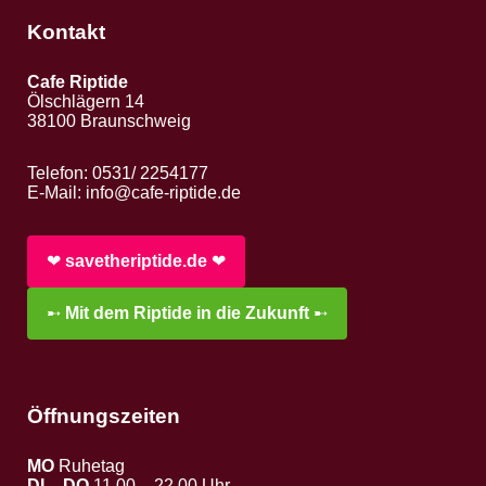
Kontakt
Cafe Riptide
Ölschlägern 14
38100 Braunschweig
Telefon: 0531/ 2254177
E-Mail:
info@cafe-riptide.de
❤︎
savetheriptide.de
❤︎
➸
Mit dem Riptide in die Zukunft
➸
Öffnungszeiten
MO
Ruhetag
DI – DO
11.00 – 22.00 Uhr