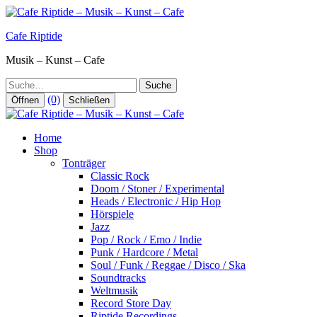
Zum
Inhalt
Cafe Riptide
springen
Musik – Kunst – Cafe
Suche
(0)
Öffnen
Schließen
Home
Shop
Tonträger
Classic Rock
Doom / Stoner / Experimental
Heads / Electronic / Hip Hop
Hörspiele
Jazz
Pop / Rock / Emo / Indie
Punk / Hardcore / Metal
Soul / Funk / Reggae / Disco / Ska
Soundtracks
Weltmusik
Record Store Day
Riptide Recordings