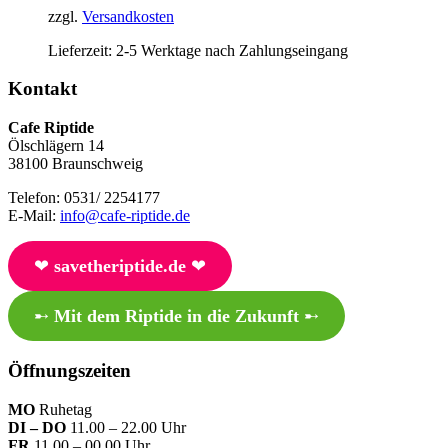
zzgl.
Versandkosten
Lieferzeit:
2-5 Werktage nach Zahlungseingang
Kontakt
Cafe Riptide
Ölschlägern 14
38100 Braunschweig
Telefon: 0531/ 2254177
E-Mail:
info@cafe-riptide.de
❤︎
savetheriptide.de
❤︎
➸
Mit dem Riptide in die Zukunft
➸
Öffnungszeiten
MO
Ruhetag
DI – DO
11.00 – 22.00 Uhr
FR
11.00 – 00.00 Uhr