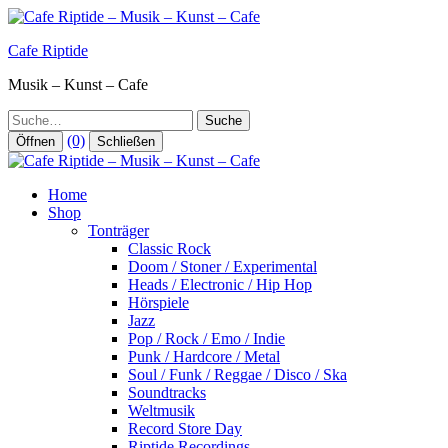
Zum
Inhalt
Cafe Riptide
springen
Musik – Kunst – Cafe
Suche
(0)
Öffnen
Schließen
Home
Shop
Tonträger
Classic Rock
Doom / Stoner / Experimental
Heads / Electronic / Hip Hop
Hörspiele
Jazz
Pop / Rock / Emo / Indie
Punk / Hardcore / Metal
Soul / Funk / Reggae / Disco / Ska
Soundtracks
Weltmusik
Record Store Day
Riptide Recordings