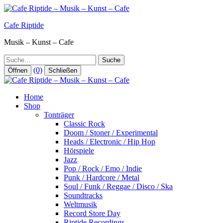
Zum
Inhalt
Cafe Riptide
springen
Musik – Kunst – Cafe
Suche
(0)
Öffnen
Schließen
Home
Shop
Tonträger
Classic Rock
Doom / Stoner / Experimental
Heads / Electronic / Hip Hop
Hörspiele
Jazz
Pop / Rock / Emo / Indie
Punk / Hardcore / Metal
Soul / Funk / Reggae / Disco / Ska
Soundtracks
Weltmusik
Record Store Day
Riptide Recordings