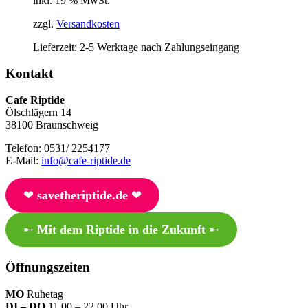
inkl. 19 % MwSt.
zzgl.
Versandkosten
Lieferzeit:
2-5 Werktage nach Zahlungseingang
Kontakt
Cafe Riptide
Ölschlägern 14
38100 Braunschweig
Telefon: 0531/ 2254177
E-Mail:
info@cafe-riptide.de
❤︎
savetheriptide.de
❤︎
➸
Mit dem Riptide in die Zukunft
➸
Öffnungszeiten
MO
Ruhetag
DI – DO
11.00 – 22.00 Uhr