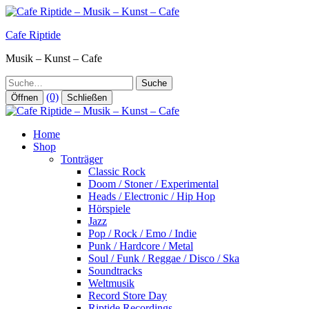
Zum
Inhalt
Cafe Riptide
springen
Musik – Kunst – Cafe
Suche
(0)
Öffnen
Schließen
Home
Shop
Tonträger
Classic Rock
Doom / Stoner / Experimental
Heads / Electronic / Hip Hop
Hörspiele
Jazz
Pop / Rock / Emo / Indie
Punk / Hardcore / Metal
Soul / Funk / Reggae / Disco / Ska
Soundtracks
Weltmusik
Record Store Day
Riptide Recordings