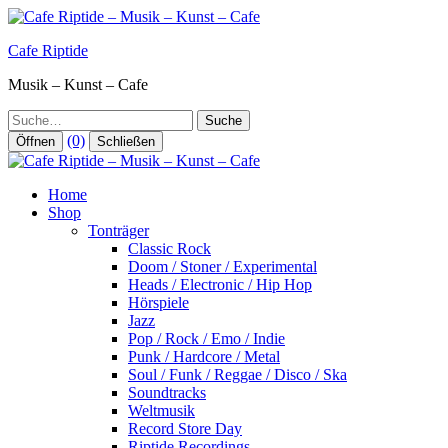
Zum
Inhalt
Cafe Riptide
springen
Musik – Kunst – Cafe
Suche
(0)
Öffnen
Schließen
Home
Shop
Tonträger
Classic Rock
Doom / Stoner / Experimental
Heads / Electronic / Hip Hop
Hörspiele
Jazz
Pop / Rock / Emo / Indie
Punk / Hardcore / Metal
Soul / Funk / Reggae / Disco / Ska
Soundtracks
Weltmusik
Record Store Day
Riptide Recordings