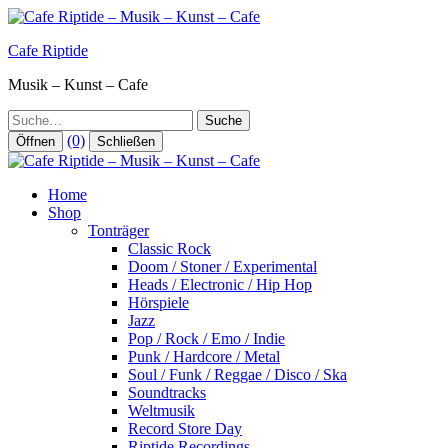
Zum
Inhalt
Cafe Riptide
springen
Musik – Kunst – Cafe
Suche
(0)
Öffnen
Schließen
Home
Shop
Tonträger
Classic Rock
Doom / Stoner / Experimental
Heads / Electronic / Hip Hop
Hörspiele
Jazz
Pop / Rock / Emo / Indie
Punk / Hardcore / Metal
Soul / Funk / Reggae / Disco / Ska
Soundtracks
Weltmusik
Record Store Day
Riptide Recordings