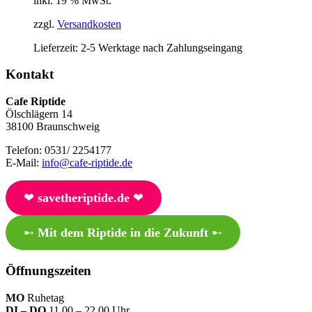
inkl. 19 % MwSt.
zzgl.
Versandkosten
Lieferzeit:
2-5 Werktage nach Zahlungseingang
Kontakt
Cafe Riptide
Ölschlägern 14
38100 Braunschweig
Telefon: 0531/ 2254177
E-Mail:
info@cafe-riptide.de
❤︎
savetheriptide.de
❤︎
➸
Mit dem Riptide in die Zukunft
➸
Öffnungszeiten
MO
Ruhetag
DI – DO
11.00 – 22.00 Uhr