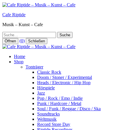
Zum
Inhalt
Cafe Riptide
springen
Musik – Kunst – Cafe
Suche
(0)
Öffnen
Schließen
Home
Shop
Tonträger
Classic Rock
Doom / Stoner / Experimental
Heads / Electronic / Hip Hop
Hörspiele
Jazz
Pop / Rock / Emo / Indie
Punk / Hardcore / Metal
Soul / Funk / Reggae / Disco / Ska
Soundtracks
Weltmusik
Record Store Day
Riptide Recordings