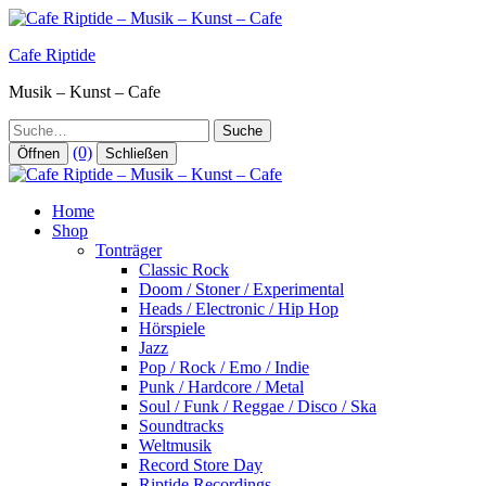
Zum
Inhalt
Cafe Riptide
springen
Musik – Kunst – Cafe
Suche
(0)
Öffnen
Schließen
Home
Shop
Tonträger
Classic Rock
Doom / Stoner / Experimental
Heads / Electronic / Hip Hop
Hörspiele
Jazz
Pop / Rock / Emo / Indie
Punk / Hardcore / Metal
Soul / Funk / Reggae / Disco / Ska
Soundtracks
Weltmusik
Record Store Day
Riptide Recordings