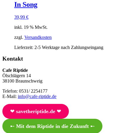
In Song
39,99
€
inkl. 19 % MwSt.
zzgl.
Versandkosten
Lieferzeit:
2-5 Werktage nach Zahlungseingang
Kontakt
Cafe Riptide
Ölschlägern 14
38100 Braunschweig
Telefon: 0531/ 2254177
E-Mail:
info@cafe-riptide.de
❤︎
savetheriptide.de
❤︎
➸
Mit dem Riptide in die Zukunft
➸