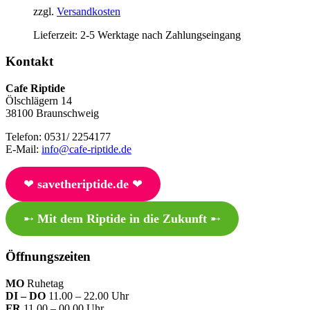
zzgl.
Versandkosten
Lieferzeit:
2-5 Werktage nach Zahlungseingang
Kontakt
Cafe Riptide
Ölschlägern 14
38100 Braunschweig
Telefon: 0531/ 2254177
E-Mail:
info@cafe-riptide.de
❤︎
savetheriptide.de
❤︎
➸
Mit dem Riptide in die Zukunft
➸
Öffnungszeiten
MO
Ruhetag
DI – DO
11.00 – 22.00 Uhr
FR
11.00 – 00.00 Uhr