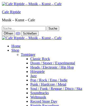
Zum
Inhalt
Cafe Riptide
springen
Musik – Kunst – Cafe
Suche
(0)
Öffnen
Schließen
Home
Shop
Tonträger
Classic Rock
Doom / Stoner / Experimental
Heads / Electronic / Hip Hop
Hörspiele
Jazz
Pop / Rock / Emo / Indie
Punk / Hardcore / Metal
Soul / Funk / Reggae / Disco / Ska
Soundtracks
Weltmusik
Record Store Day
Riptide Recordings