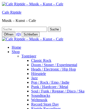
Zum
Inhalt
Cafe Riptide
springen
Musik – Kunst – Cafe
Suche
(0)
Öffnen
Schließen
Home
Shop
Tonträger
Classic Rock
Doom / Stoner / Experimental
Heads / Electronic / Hip Hop
Hörspiele
Jazz
Pop / Rock / Emo / Indie
Punk / Hardcore / Metal
Soul / Funk / Reggae / Disco / Ska
Soundtracks
Weltmusik
Record Store Day
Riptide Recordings