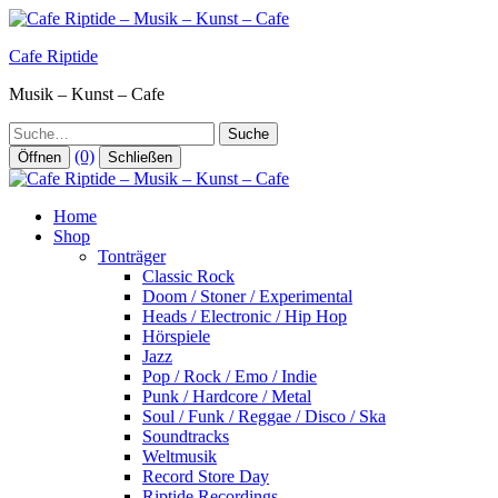
Zum
Inhalt
Cafe Riptide
springen
Musik – Kunst – Cafe
Suche
(0)
Öffnen
Schließen
Home
Shop
Tonträger
Classic Rock
Doom / Stoner / Experimental
Heads / Electronic / Hip Hop
Hörspiele
Jazz
Pop / Rock / Emo / Indie
Punk / Hardcore / Metal
Soul / Funk / Reggae / Disco / Ska
Soundtracks
Weltmusik
Record Store Day
Riptide Recordings