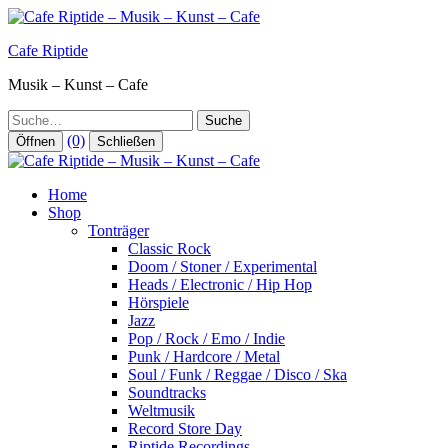
Zum
Inhalt
Cafe Riptide
springen
Musik – Kunst – Cafe
Suche
(0)
Öffnen
Schließen
Home
Shop
Tonträger
Classic Rock
Doom / Stoner / Experimental
Heads / Electronic / Hip Hop
Hörspiele
Jazz
Pop / Rock / Emo / Indie
Punk / Hardcore / Metal
Soul / Funk / Reggae / Disco / Ska
Soundtracks
Weltmusik
Record Store Day
Riptide Recordings