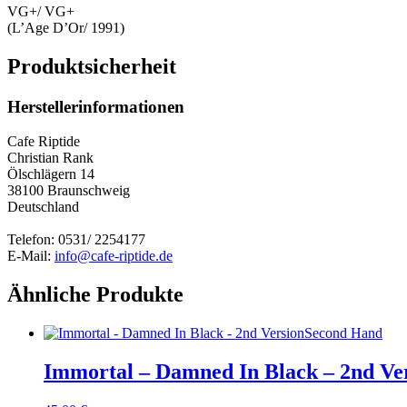
VG+/ VG+
(L’Age D’Or/ 1991)
Produktsicherheit
Herstellerinformationen
Cafe Riptide
Christian Rank
Ölschlägern 14
38100 Braunschweig
Deutschland
Telefon: 0531/ 2254177
E-Mail:
info@cafe-riptide.de
Ähnliche Produkte
Second Hand
Immortal – Damned In Black – 2nd Ve