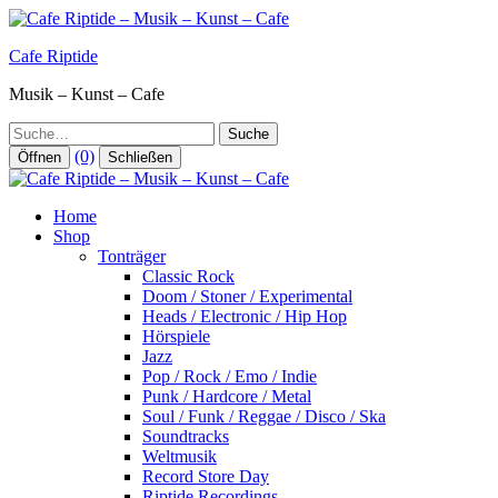
Zum
Inhalt
Cafe Riptide
springen
Musik – Kunst – Cafe
Suche
(0)
Öffnen
Schließen
Home
Shop
Tonträger
Classic Rock
Doom / Stoner / Experimental
Heads / Electronic / Hip Hop
Hörspiele
Jazz
Pop / Rock / Emo / Indie
Punk / Hardcore / Metal
Soul / Funk / Reggae / Disco / Ska
Soundtracks
Weltmusik
Record Store Day
Riptide Recordings