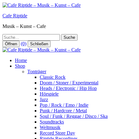
Zum
Inhalt
Cafe Riptide
springen
Musik – Kunst – Cafe
Suche
(0)
Öffnen
Schließen
Home
Shop
Tonträger
Classic Rock
Doom / Stoner / Experimental
Heads / Electronic / Hip Hop
Hörspiele
Jazz
Pop / Rock / Emo / Indie
Punk / Hardcore / Metal
Soul / Funk / Reggae / Disco / Ska
Soundtracks
Weltmusik
Record Store Day
Riptide Recordings