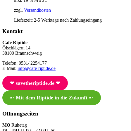
inkl. 19 % MwSt.
zzgl.
Versandkosten
Lieferzeit:
2-5 Werktage nach Zahlungseingang
Kontakt
Cafe Riptide
Ölschlägern 14
38100 Braunschweig
Telefon: 0531/ 2254177
E-Mail:
info@cafe-riptide.de
❤︎
savetheriptide.de
❤︎
➸
Mit dem Riptide in die Zukunft
➸
Öffnungszeiten
MO
Ruhetag
DI – DO
11.00 – 22.00 Uhr