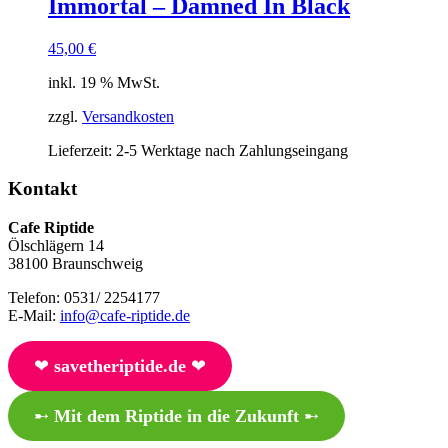
Immortal – Damned In Black
45,00
€
inkl. 19 % MwSt.
zzgl.
Versandkosten
Lieferzeit:
2-5 Werktage nach Zahlungseingang
Kontakt
Cafe Riptide
Ölschlägern 14
38100 Braunschweig
Telefon: 0531/ 2254177
E-Mail:
info@cafe-riptide.de
❤︎
savetheriptide.de
❤︎
➸
Mit dem Riptide in die Zukunft
➸