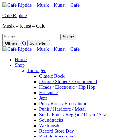
Zum
Inhalt
Cafe Riptide
springen
Musik – Kunst – Cafe
Suche
(0)
Öffnen
Schließen
Home
Shop
Tonträger
Classic Rock
Doom / Stoner / Experimental
Heads / Electronic / Hip Hop
Hörspiele
Jazz
Pop / Rock / Emo / Indie
Punk / Hardcore / Metal
Soul / Funk / Reggae / Disco / Ska
Soundtracks
Weltmusik
Record Store Day
Riptide Recordings