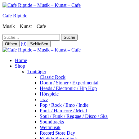
Zum
Inhalt
Cafe Riptide
springen
Musik – Kunst – Cafe
Suche
(0)
Öffnen
Schließen
Home
Shop
Tonträger
Classic Rock
Doom / Stoner / Experimental
Heads / Electronic / Hip Hop
Hörspiele
Jazz
Pop / Rock / Emo / Indie
Punk / Hardcore / Metal
Soul / Funk / Reggae / Disco / Ska
Soundtracks
Weltmusik
Record Store Day
Riptide Recordings