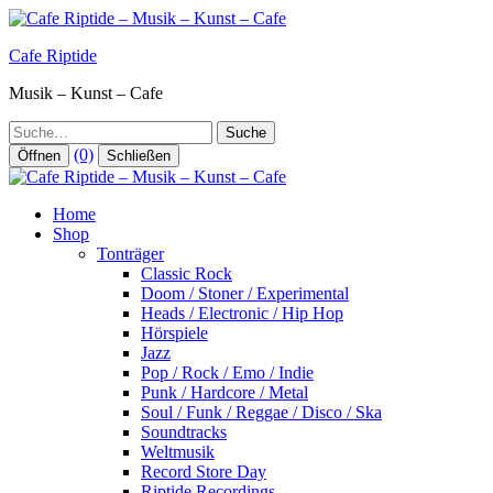
Zum
Inhalt
Cafe Riptide
springen
Musik – Kunst – Cafe
Suche
(0)
Öffnen
Schließen
Home
Shop
Tonträger
Classic Rock
Doom / Stoner / Experimental
Heads / Electronic / Hip Hop
Hörspiele
Jazz
Pop / Rock / Emo / Indie
Punk / Hardcore / Metal
Soul / Funk / Reggae / Disco / Ska
Soundtracks
Weltmusik
Record Store Day
Riptide Recordings