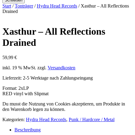
Schließen
Start
/
Tonträger
/
Hydra Head Records
/ Xasthur – All Reflections
Drained
Xasthur – All Reflections
Drained
59,99
€
inkl. 19 % MwSt.
zzgl.
Versandkosten
Lieferzeit:
2-5 Werktage nach Zahlungseingang
Format: 2xLP
RED vinyl with Slipmat
Du musst die Nutzung von Cookies akzeptieren, um Produkte in
den Warenkorb legen zu können.
Kategorien:
Hydra Head Records
,
Punk / Hardcore / Metal
Beschreibung