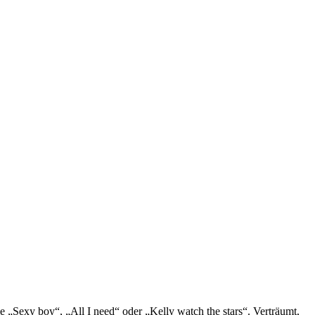
 „Sexy boy“, „All I need“ oder „Kelly watch the stars“. Verträumt,