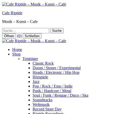
Zum
Inhalt
Cafe Riptide
springen
Musik – Kunst – Cafe
Suche
(0)
Öffnen
Schließen
Home
Shop
Tonträger
Classic Rock
Doom / Stoner / Experimental
Heads / Electronic / Hip Hop
Hörspiele
Jazz
Pop / Rock / Emo / Indie
Punk / Hardcore / Metal
Soul / Funk / Reggae / Disco / Ska
Soundtracks
Weltmusik
Record Store Day
Riptide Recordings