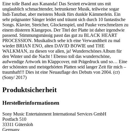
Eine tolle Band aus Kananda! Das Sextett erwärmt uns mit
unglaublich schmachtender, betrunkener Musik, teilweise sogar
Indi-Tanzbar, aber meistens Musik fürs dunkle Kämmerlein. Ein
sehr prägnanter Sänger leidet und träumt sich durch 10 fantastische
Songs. Klavier, Streicher, Glockenspiel, und Pauke verschmelzen zu
einem düsteren Klangepos. Der Titel der Platte ist daher irgendwie
passend. Stimmungsmässig passt das gut zu BLACK HEART
PROCESSION. Musikalisch sehe ich eine Verwandtheit zu mal
wieder BRIAN ENO, alten DAVID BOWIE und THE
WALKMAN, zu diesen vor allen, ja! Wunderschönes Album für
den Winter und die Nacht ! Ebenso toll das wunderschöne,
aufwendige Artwork im Klappcover, mit Prägedruck und so… Eine
der schönsten und meistgehörten Platten seid langer Zeit für mich –
traumhaft!!! Dies ist eine Neuauflage des Debuts von 2004. (cr)
(Sony/ 2017)
Produktsicherheit
Herstellerinformationen
Sony Music Entertainment International Services GmbH
Postfach 510
33311 Gütersloh
Germany