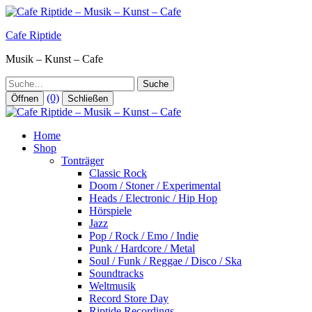
Zum
Inhalt
Cafe Riptide
springen
Musik – Kunst – Cafe
Suche
(0)
Öffnen
Schließen
Home
Shop
Tonträger
Classic Rock
Doom / Stoner / Experimental
Heads / Electronic / Hip Hop
Hörspiele
Jazz
Pop / Rock / Emo / Indie
Punk / Hardcore / Metal
Soul / Funk / Reggae / Disco / Ska
Soundtracks
Weltmusik
Record Store Day
Riptide Recordings