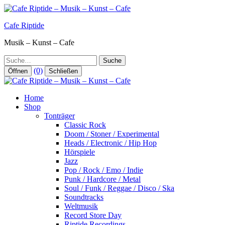
Zum
Inhalt
Cafe Riptide
springen
Musik – Kunst – Cafe
Suche
(0)
Öffnen
Schließen
Home
Shop
Tonträger
Classic Rock
Doom / Stoner / Experimental
Heads / Electronic / Hip Hop
Hörspiele
Jazz
Pop / Rock / Emo / Indie
Punk / Hardcore / Metal
Soul / Funk / Reggae / Disco / Ska
Soundtracks
Weltmusik
Record Store Day
Riptide Recordings