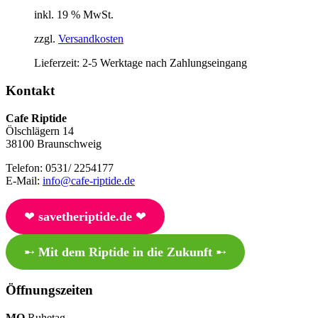
inkl. 19 % MwSt.
zzgl.
Versandkosten
Lieferzeit:
2-5 Werktage nach Zahlungseingang
Kontakt
Cafe Riptide
Ölschlägern 14
38100 Braunschweig
Telefon: 0531/ 2254177
E-Mail:
info@cafe-riptide.de
❤︎
savetheriptide.de
❤︎
➸
Mit dem Riptide in die Zukunft
➸
Öffnungszeiten
MO
Ruhetag