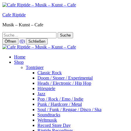
Zum
Inhalt
Cafe Riptide
springen
Musik – Kunst – Cafe
Suche
(0)
Öffnen
Schließen
Home
Shop
Tonträger
Classic Rock
Doom / Stoner / Experimental
Heads / Electronic / Hip Hop
Hörspiele
Jazz
Pop / Rock / Emo / Indie
Punk / Hardcore / Metal
Soul / Funk / Reggae / Disco / Ska
Soundtracks
Weltmusik
Record Store Day
Riptide Recordings