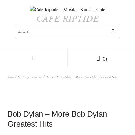
CAFE RIPTIDE
(0)
Start
/
Tonträger
/
Second Hand
/ Bob Dylan – More Bob Dylan Greatest Hits
Bob Dylan – More Bob Dylan
Greatest Hits