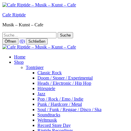
Zum
Inhalt
Cafe Riptide
springen
Musik – Kunst – Cafe
Suche
(0)
Öffnen
Schließen
Home
Shop
Tonträger
Classic Rock
Doom / Stoner / Experimental
Heads / Electronic / Hip Hop
Hörspiele
Jazz
Pop / Rock / Emo / Indie
Punk / Hardcore / Metal
Soul / Funk / Reggae / Disco / Ska
Soundtracks
Weltmusik
Record Store Day
Riptide Recordings