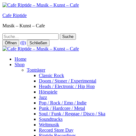
Zum
Inhalt
Cafe Riptide
springen
Musik – Kunst – Cafe
Suche
(0)
Öffnen
Schließen
Home
Shop
Tonträger
Classic Rock
Doom / Stoner / Experimental
Heads / Electronic / Hip Hop
Hörspiele
Jazz
Pop / Rock / Emo / Indie
Punk / Hardcore / Metal
Soul / Funk / Reggae / Disco / Ska
Soundtracks
Weltmusik
Record Store Day
Riptide Recordings