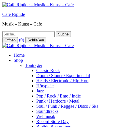
Zum
Inhalt
Cafe Riptide
springen
Musik – Kunst – Cafe
Suche
(0)
Öffnen
Schließen
Home
Shop
Tonträger
Classic Rock
Doom / Stoner / Experimental
Heads / Electronic / Hip Hop
Hörspiele
Jazz
Pop / Rock / Emo / Indie
Punk / Hardcore / Metal
Soul / Funk / Reggae / Disco / Ska
Soundtracks
Weltmusik
Record Store Day
Riptide Recordings